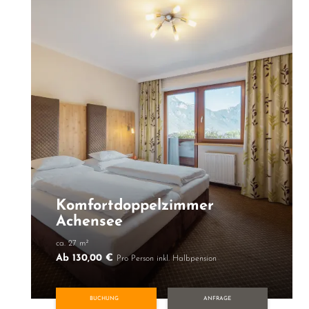
Komfortdoppelzimmer
Achensee
ca. 27 m²
Ab 130,00 €
Pro Person inkl. Halbpension
BUCHUNG
ANFRAGE