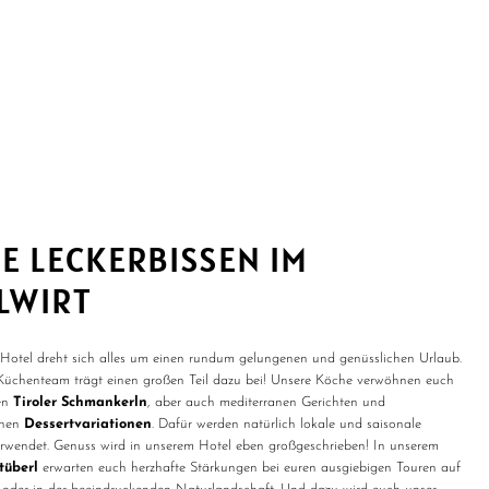
NE LECKERBISSEN IM
LWIRT
Hotel dreht sich alles um einen rundum gelungenen und genüsslichen Urlaub.
Küchenteam trägt einen großen Teil dazu bei! Unsere Köche verwöhnen euch
hen
Tiroler Schmankerln
, aber auch mediterranen Gerichten und
chen
Dessertvariationen
. Dafür werden natürlich lokale und saisonale
rwendet. Genuss wird in unserem Hotel eben großgeschrieben! In unserem
tüberl
erwarten euch herzhafte Stärkungen bei euren ausgiebigen Touren auf