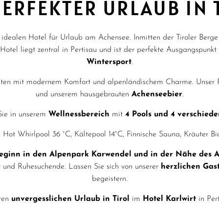
PERFEKTER URLAUB IN 
 idealen Hotel für Urlaub am Achensee. Inmitten der Tiroler Berge
 Hotel liegt zentral in Pertisau und ist der perfekte Ausgangspunkt
Wintersport
.
iten mit modernem Komfort und alpenländischem Charme. Unser 
und unserem hausgebrauten
Achenseebier
.
Sie in unserem
Wellnessbereich
mit
4 Pools und 4 verschied
, Hot Whirlpool 36 °C, Kältepool 14°C, Finnische Sauna, Kräuter 
eginn in den Alpenpark Karwendel und in der Nähe des 
er und Ruhesuchende. Lassen Sie sich von unserer
herzlichen Gas
begeistern.
hren
unvergesslichen Urlaub in Tirol
im
Hotel Karlwirt
in Per