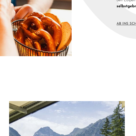
den Loipen 
selbstgeb
AB INS S