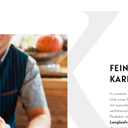
FEI
KAR
In unserem 
Und unser 
mit typisc
verführeris
Produkte ve
Langlaufs