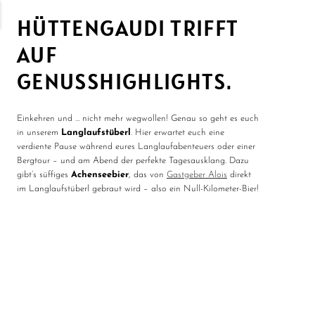
HÜTTENGAUDI TRIFFT
AUF
GENUSSHIGHLIGHTS.
Einkehren und … nicht mehr wegwollen! Genau so geht es euch
in unserem
Langlaufstüberl
. Hier erwartet euch eine
verdiente Pause während eures Langlaufabenteuers oder einer
Bergtour – und am Abend der perfekte Tagesausklang. Dazu
gibt’s süffiges
Achenseebier
, das von
Gastgeber Alois
direkt
im Langlaufstüberl gebraut wird – also ein Null-Kilometer-Bier!