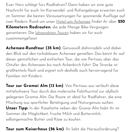
Euer Herz schlägt fürs Radfahren? Dann haben wir eine gute
Nachricht für euch: Im Karwendel- und Rofangebirge erwarten euch
im Sommer die besten Voraussetzungen für spannende Ausflüge auf
zwei Rädern. Rund um unser
Hotel am Achensee
findet ihr über
250
Kilometern Radrouten
, die jede Menge Bike-Vergnügen
garantieren. Die
lohnendsten Touren
haben wir für euch
zusammengefasst:
Achensee-Rundtour (35 km)
: Genussvoll dahinradeln und dabei
den Blick auf den türkisblauen Achensee genießen: Das könnt ihr auf
dieser gemütlichen und einfachen Tour, die von Pertisau über das
Ostufer des Achensees bis nach Achenkirch führt. Die Strecke ist
größtenteils flach und eignet sich deshalb auch hervorragend für
Familien mit Kindern.
Tour zur Gramai Alm
(13 km)
: Von Pertisau aus verläuft diese
mittelschwere Tour durch das malerische Falzthurntal zur idyllisch
gelegenen Gramai Alm. Die Route ist ideal für Radfahrer, die eine
Mischung aus sportlicher Betätigung und Naturgenuss suchen.
Unser
Tipp:
In der Käsehütte neben der Granai Alm habt ihr im
Sommer die Möglichkeit, frische Milch und Buttermilch,
selbstgemachte Butter und Käse zu kaufen.
Tour zum Kaiserhaus (56 km)
: Ihr liebt die Herausforderung?