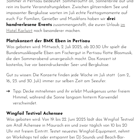
Sommer in Pertisau bedeutet: Sommeroutfit on, Sonnenbrille auf und
rein ins bunte Veranstaltungsleben. Zwischen glitzerndem See und
imposanter Bergkulisse warten im Juli echte Festtagsmomente auf
euch. Für Familien, Genießer und Musikfans haben wir
drei
handverlesene Events
zusammengestellt, die euren Urlaub
im
Hotel Karlwirt
noch besonderer machen.
Platzkonzert der BMK Eben in Pertisau
Was geboten wird: Mittwoch, 2. Juli 2025, ab 20:30 Uhr spielt die
Bundesmusikkapelle Eben am Fischergut in Pertisau flotte Blasmusik,
die den Sommerabend unvergesslich macht. Das Konzert ist
kostenlos, live vor beeindruckender See‑ und Bergkulisse.
Gut zu wissen: Die Konzerte finden jede Woche im Juli statt (am 2.,
16., 23. und 30. Juli) immer zur selben Zeit am Seeufer.
Tipp: Decke mitnehmen und ihr erlebt Musikgenuss unter freiem
Himmel, während die Sonne langsam hinterm Karwendel
verschwindet.
Wingfoil Testival Achensee
Was geboten wird: Von 19. bis 22. Juni 2025 lädt das Wingfoil Testival
am Atoll Achensee in Maurach ein und zwar täglich von 10 bis 20
Uhr mit freiem Eintritt. Testet neuestes Wingfoil-Equipment, nehmt
an Workshops teil oder entspannt bei DJ-Sounds und Beach-Bar-