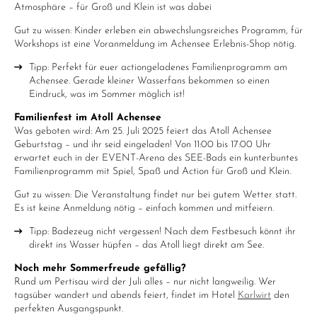
Atmosphäre – für Groß und Klein ist was dabei
Gut zu wissen: Kinder erleben ein abwechslungsreiches Programm, für
Workshops ist eine Voranmeldung im Achensee Erlebnis-Shop nötig.
Tipp: Perfekt für euer actiongeladenes Familienprogramm am
Achensee. Gerade kleiner Wasserfans bekommen so einen
Eindruck, was im Sommer möglich ist!
Familienfest im Atoll Achensee
Was geboten wird: Am 25. Juli 2025 feiert das Atoll Achensee
Geburtstag – und ihr seid eingeladen! Von 11:00 bis 17:00 Uhr
erwartet euch in der EVENT-Arena des SEE-Bads ein kunterbuntes
Familienprogramm mit Spiel, Spaß und Action für Groß und Klein.
Gut zu wissen: Die Veranstaltung findet nur bei gutem Wetter statt.
Es ist keine Anmeldung nötig – einfach kommen und mitfeiern.
Tipp: Badezeug nicht vergessen! Nach dem Festbesuch könnt ihr
direkt ins Wasser hüpfen – das Atoll liegt direkt am See.
Noch mehr Sommerfreude gefällig?
Rund um Pertisau wird der Juli alles – nur nicht langweilig. Wer
tagsüber wandert und abends feiert, findet im Hotel
Karlwirt
den
perfekten Ausgangspunkt.