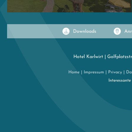
Downloads
Anr
Hotel Karlwirt
|
Golfplatzst
Home
|
Impressum
|
Privacy
|
Da
Interessante