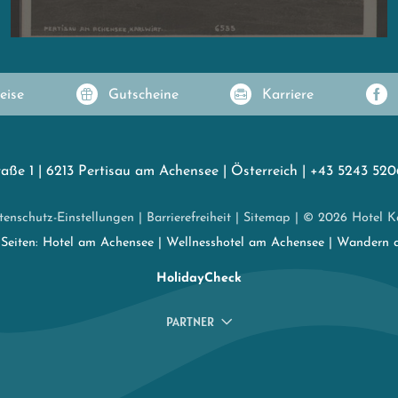
eise
Gutscheine
Karriere
raße 1
|
6213 Pertisau am Achensee
|
Österreich
|
+43 5243 520
tenschutz-Einstellungen
|
Barrierefreiheit
|
Sitemap
|
© 2026 Hotel Ka
 Seiten:
Hotel am Achensee
|
Wellnesshotel am Achensee
|
Wandern 
HolidayCheck
PARTNER