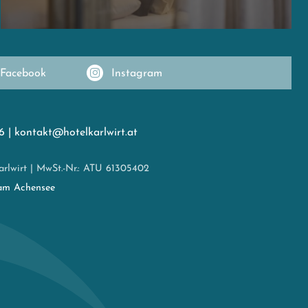
Facebook
Instagram
6
|
kontakt@hotelkarlwirt.at
rlwirt
|
MwSt.-Nr.: ATU 61305402
am Achensee