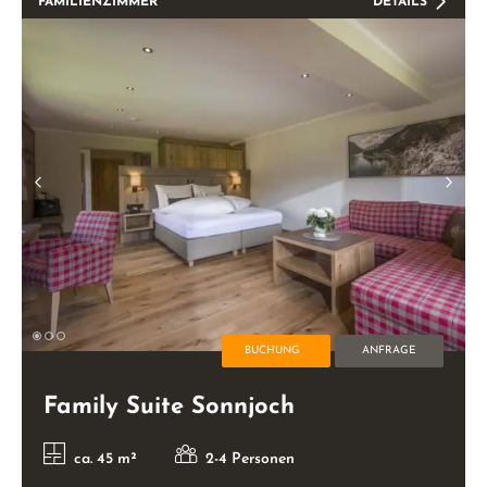
BUCHUNG
ANFRAGE
Happy Family Südseite II
ca. 40 m²
2-4 Personen
Ab 140,00 €
Pro Person inkl. Halbpension
FAMILIENZIMMER
DETAILS